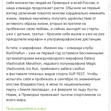
себя множество людей из Приморья и всей России, и
наша команда продолжает расти. Обычное на первый
взгляд увлечение помогло многим кардинально изменить
жизнь: первые научились получать удовольствие от
активного образа жизни, вторые встретили на
пробежках свою любовь, и сейчас выходят на старты
уже с детьми, третьи – бросили себе вызов и уже не раз
преодолели марафон и ультрамарафонские дистанции.
Кстати, о марафонах. Именно мы – команда клуба
RunDnsRun – уже не первый год остаемся бессменными
организаторами международного марафона Galaxy
Vladivostok Marathon, ледового полумарафона Magic
Vladivostok Ice Run, трейлового забега LeoRun
и фестиваля пляжных видов спорта SUP FEST. Чтобы
испытать себя и пробежать в сентябре по знаменитым
мостам Владивостока, в июне по национальному
парку «Земля леопарда», а в феврале по льду бухты
Новик, в Приморье приезжают тысячи спортсменов со
всего мира.
Присоединяйтесь и вы!